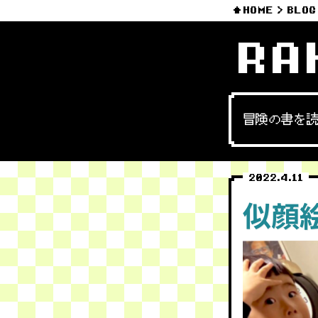
HOME
BLOG
RA
冒険の書を
2022.4.11
似顔絵