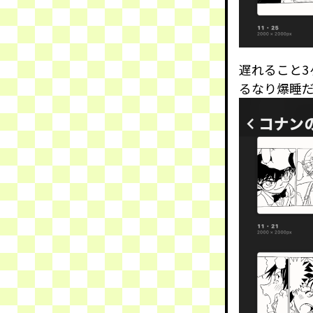
遅れること3
るなり爆睡