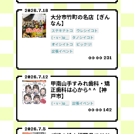
2026.7.18
大分市竹町の名店【ぎん
なん】
ステキナトコ
ウレシイコト
(・v・)φ＿
タノシイコト
オイシイトコ
ビックリ!
出張イベント
231
2026.7.12
甲南山手すみれ歯科・矯
正歯科は心から^ ^【神
戸市】
(・v・)φ＿
出張イベント
142
2026.7.5