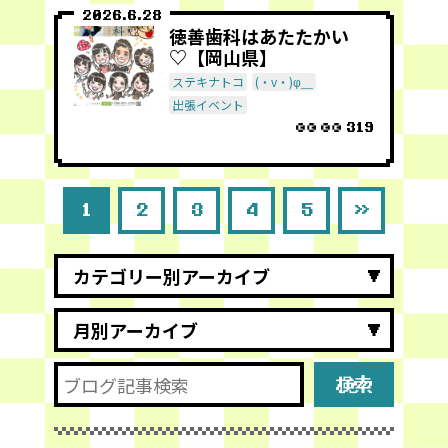
2026.6.28
徳善歯科はあたたかい
♡【岡山県】
ステキナトコ
(・v・)φ＿
出張イベント
319
1
2
3
4
5
»