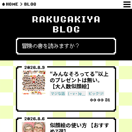
HOME
BLOG
RAKUGAKIYA
BLOG
冒険の書を読みますか？
2026.8.9
“みんなそろってる”以上
のプレゼントは無い。
【大人数似顔絵】
マジな話
(・v・)φ＿
ビックリ!
31
2026.8.6
似顔絵の使い方 【おすす
め7選】