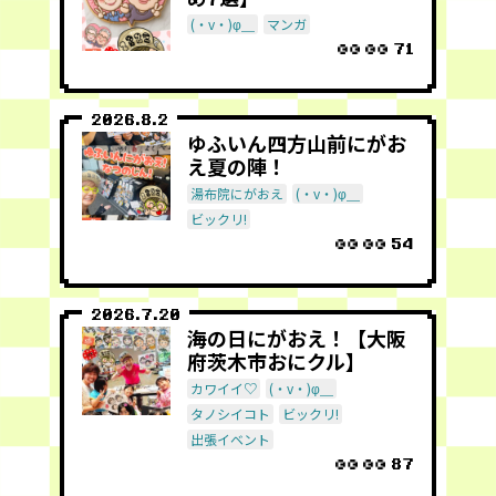
(・v・)φ＿
マンガ
71
2026.8.2
ゆふいん四方山前にがお
え夏の陣！
湯布院にがおえ
(・v・)φ＿
ビックリ!
54
2026.7.20
海の日にがおえ！【大阪
府茨木市おにクル】
カワイイ♡
(・v・)φ＿
タノシイコト
ビックリ!
出張イベント
87