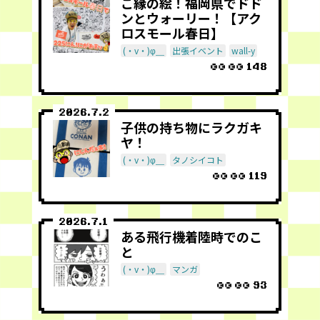
ご縁の絵！福岡県でドド
ンとウォーリー！【アク
ロスモール春日】
(・v・)φ＿
出張イベント
wall-y
148
2026.7.2
子供の持ち物にラクガキ
ヤ！
(・v・)φ＿
タノシイコト
119
2026.7.1
ある飛行機着陸時でのこ
と
(・v・)φ＿
マンガ
93