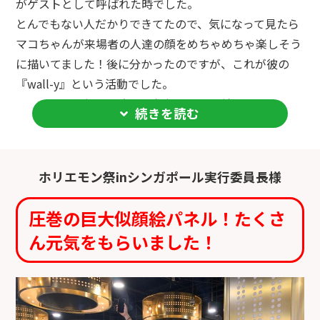
がゲストとして呼ばれた時でした。
とんでもない人だかりできてたので、気になって見たら
マコちゃんが来場者の人達の顔をめちゃめちゃ楽しそう
に描いてました！後に分かったのですが、これが彼の
『wall-y』という活動でした。
ひたらすら来場者の方達の似顔絵を描き続けてました。
続きを読む
しかも、めちゃくちゃ楽しんで描いてました！
彼の絵を見て一瞬で彼の素晴らしさがわかりました！ど
の似顔絵も満面の笑顔なんです！
ホリエモン祭inシンガポール実行委員長様
何がすごいかって？
笑ってない人の顔見て笑顔を描くんです！満面の笑顔
圧巻の巨大似顔絵パネル！たくさ
を！
ん元気をもらいました！
すると、描かれた方が笑顔になるんです！
自分の似顔絵見て笑顔になる。これすごくくないです
か？
僕たち家族もその壁に似顔絵を描いてもらいました。そ