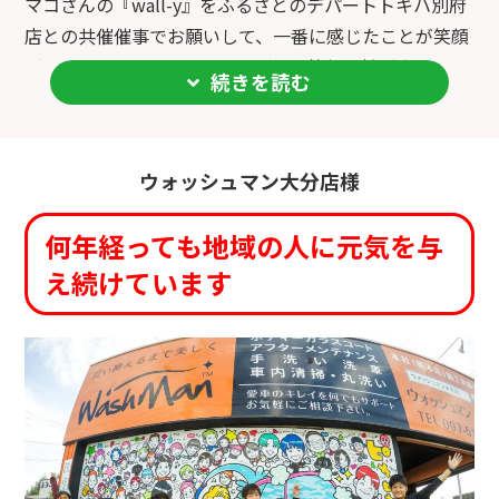
マコさんの『wall-y』をふるさとのデパートトキハ別府
店との共催催事でお願いして、一番に感じたことが笑顔
がひとりまたひとり…とつながって笑顔の輪が広がって
続きを読む
いくことです。
マコさんの絵のパワーは、全ての人が持っているしあわ
せの『種』
ウォッシュマン大分店様
光輝く水滴の波紋のように、描いてもらうひともそして
観るひとも笑顔が花となりまたそして種となっていくよ
何年経っても地域の人に元気を与
うに催事のあとでも未だに広がっています。
え続けています
マコさんのwall-yが世界中にひとつまたひとつ増すごと
に世界中の方々のしあわせの『種』となると私は思いま
す。
あなたもしあわせの種の種まきしませんか？
マコさんのwall-yで世界中をしあわせに!!