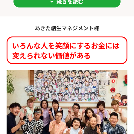
続きを読む
こんな仲間たちの笑顔を作りにボストンまで来てくれて
完成した巨大似顔絵パネルはもう、圧巻！！会場がパー
本当に感謝です！
ッと華やかになりました！そして、どの似顔絵もすっご
く似ていてビックリ！みんなで、「これはあの人だ
あきた創生マネジメント様
ー！」「似てるー！」などなど、終わってからも似顔絵
を見ながらさらに盛り上がりました。
いろんな人を笑顔にするお金には
イベントとしても大成功！終わった後も素敵な思い出を
変えられない価値がある
残してくれる、マコさんの巨大似顔絵アート。本当にお
願いして良かったと思っています！マコさん、ありがと
うございました！！