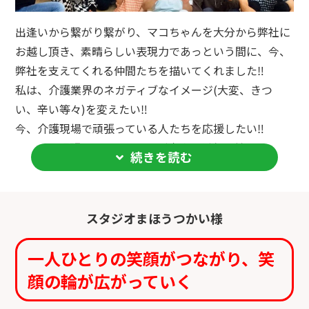
出逢いから繋がり繋がり、マコちゃんを大分から弊社に
お越し頂き、素晴らしい表現力であっという間に、今、
弊社を支えてくれる仲間たちを描いてくれました‼︎
私は、介護業界のネガティブなイメージ(大変、きつ
い、辛い等々)を変えたい‼︎
今、介護現場で頑張っている人たちを応援したい‼︎
そして、頑張っている人たちが未来に希望を持ち、日々
続きを読む
元気、笑顔になれる環境を創りたい‼︎
と思ってマコちゃんにwall-yをお願いしました‼︎
そんな想いをはるかに超える予想以上の表現力でした^
スタジオまほうつかい様
^
今では、ご利用者様、ご家族様、そして来訪者の皆様、
一人ひとりの笑顔がつながり、笑
スタッフもwall-yを見て指差しながら会話し、自然と笑
顔の輪が広がっていく
顔になっています。
『介護施設らしくない』ってちょっとした話題になって