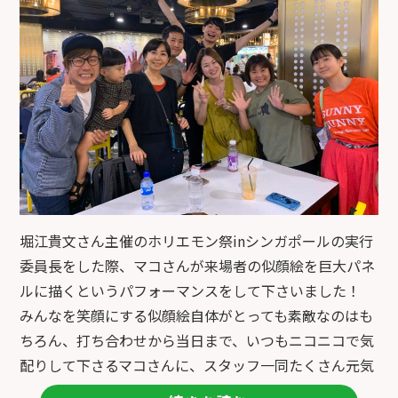
の時に僕がボストンで店をやってることを伝えると、マ
コちゃんは夢を語ってくれました！
『世界中の人の似顔絵を描きたい！』って！
そのあと僕も彼に夢を語らせてもらいました。
『ボストンの店の窓にうちの仲間達全員とお客さんの似
顔絵を描いて欲しい！』
こうして、マコちゃんに『wall-y』を依頼させていただ
きました。
堀江貴文さん主催のホリエモン祭inシンガポールの実行
委員長をした際、マコさんが来場者の似顔絵を巨大パネ
彼はすぐ予定を確認し、ボストンの7周年イベントに合
ルに描くというパフォーマンスをして下さいました！
わせて、来てくれ100人以上の絵を描いてくれました。
みんなを笑顔にする似顔絵自体がとっても素敵なのはも
仲間たちやお客さんが大喜びしてくれました。みんな自
ちろん、打ち合わせから当日まで、いつもニコニコで気
分の似顔絵を写真にとってSNSのアイコンにしてます！
配りして下さるマコさんに、スタッフ一同たくさん元気
をもらいました！