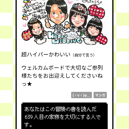
超ハイパーかわいい
（自分で言う）
ウェルカムボードで大切なご参列
様たちをお出迎えしてくださいね
っ★
(・v・)φ＿
マンガ
あなたはこの冒険の書を読んだ
639
人目の家族を大切にする人で
す。