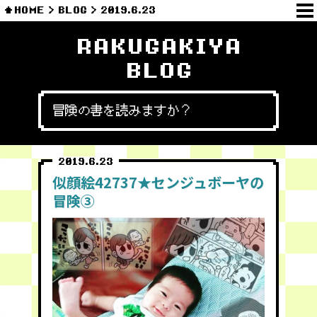
HOME
BLOG
2019.6.23
RAKUGAKIYA
BLOG
冒険の書を読みますか？
2019.6.23
似顔絵42737★センジュボーヤの
冒険③