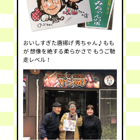
おいしすぎた
唐揚げ 秀ちゃん
♪もも
が 想像を絶する柔らかさで もうご馳
走レベル！