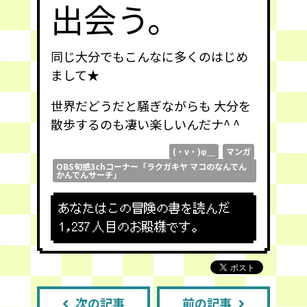
出会う。
同じ大分でもこんなに多くのはじめ
まして★
世界だどうだと騒ぎながらも 大分を
散歩するのも凄い楽しいんだナ^ ^
(・v・)φ＿
マンガ
OBS旬感3chコーナー「ラクガキヤ マコのなんでん
かんでんサーチ」
あなたはこの冒険の書を読んだ
1,237
人目のお殿様です。
次の記事
前の記事