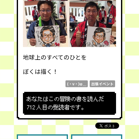
地球上のすべてのひとを
ぼくは描く！
(・v・)φ＿
出張イベント
あなたはこの冒険の書を読んだ
712
人目の愛読者です。