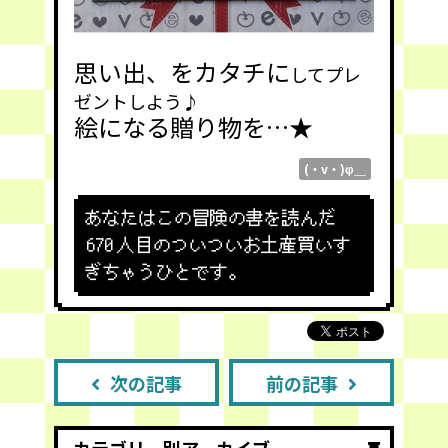
思い出、をカタチに
してプレ
ゼントしよう♪
絵になる贈り物を…★
(・v・)φ＿
あなたはこの冒険の書を読んだ
670
人目のついついお土産買いす
ぎちゃうひとです。
次の記事
前の記事