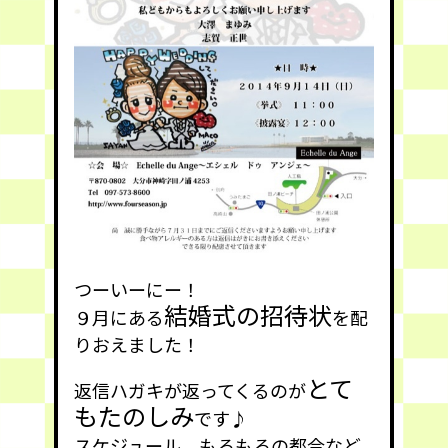
つーいーにー！
結婚式の招待状
９月にある
を配
りおえました！
とて
返信ハガキが返ってくるのが
もたのしみ
です♪
スケジュール、もろもろの都合など