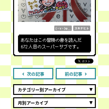
(・v・)φ＿
スキナヒト
あなたはこの冒険の書を読んだ
672
人目のスーパーサブです。
次の記事
前の記事