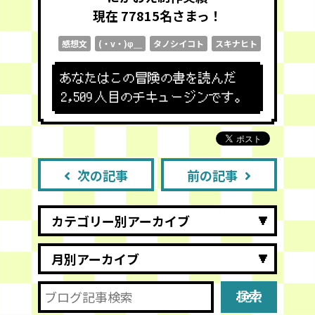
現在 77815
名さまっ！
感想文
(・v・)φ＿
タノシイコト
スキナヒト
あなたはこの冒険の書を読んだ
2,509
人目のチキュージンです。
次の記事
前の記事