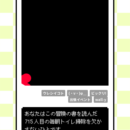
ウレシイコト
(・v・)φ＿
ビックリ!
出張イベント
wall-y
あなたはこの冒険の書を読んだ
715
人目の毎朝トイレ掃除を欠か
さないひとです。