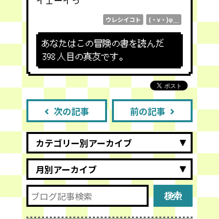
イェーイっ
ウレシイコト
(・v・)φ＿
あなたはこの冒険の書を読んだ
398
人目の真友です。
次の記事
前の記事