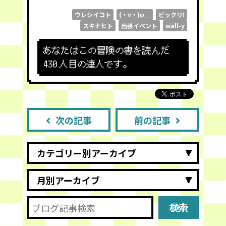
ウレシイコト
(・v・)φ＿
ビックリ!
スキナヒト
出張イベント
wall-y
あなたはこの冒険の書を読んだ
430
人目の達人です。
次の記事
前の記事