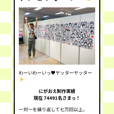
わーいわーいっ
♥️
ヤッターヤッター
にがおえ制作実績
現在 74491
名さまっ！
一対一を繰り返して七万回以上。