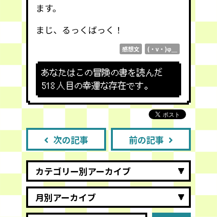
ます。
まじ、るっくばっく！
感想文
(・v・)φ＿
あなたはこの冒険の書を読んだ
518
人目の幸運な存在です。
次の記事
前の記事