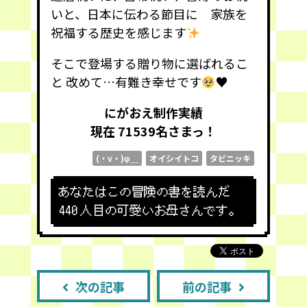
いと、日本に伝わる節目に 家族を
祝福する歴史を感じます
そこで登場する贈り物に選ばれるこ
と 改めて…有難き幸せです
♥️
にがおえ制作実績
現在 71539
名さまっ！
(・v・)φ＿
オイシイトコ
タビニッキ
あなたはこの冒険の書を読んだ
440
人目の可愛いお母さんです。
次の記事
前の記事