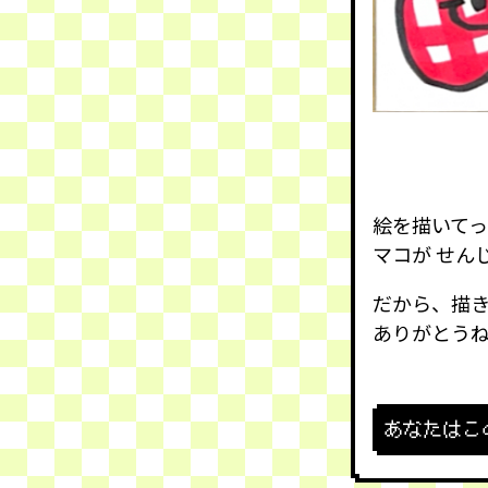
絵を描いて
マコが せん
だから、描
ありがとう
あなたはこ