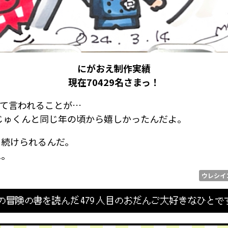
にがおえ制作実績
現在70429
名さまっ！
って言われることが…
じゅくんと同じ年の頃から嬉しかったんだよ。
き続けられるんだ。
ね。
ウレシイ
の冒険の書を読んだ
479
人目のおだんご大好きなひとで