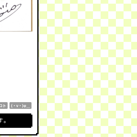
コト
(・v・)φ＿
す。