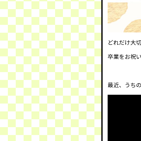
どれだけ大
卒業をお祝
最近、うち