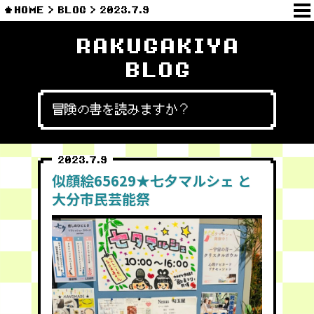
HOME
BLOG
2023.7.9
RAKUGAKIYA
BLOG
冒険の書を読みますか？
2023.7.9
似顔絵65629★七夕マルシェ と
大分市民芸能祭