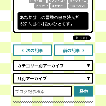
(・v・)φ＿
タノシイコト
オイシイトコ
ビックリ!
スキナヒト
出張イベント
あなたはこの冒険の書を読んだ
627
人目の可愛いひとです。
次の記事
前の記事