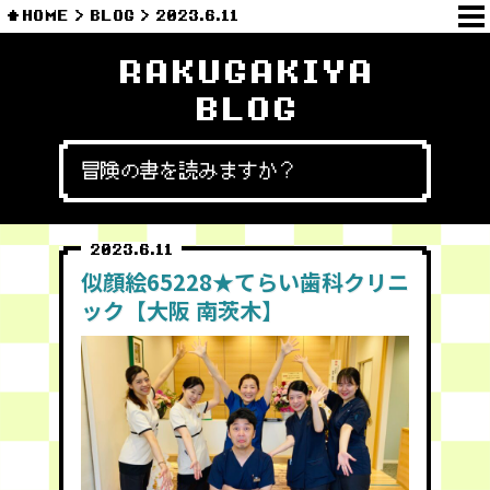
HOME
BLOG
2023.6.11
RAKUGAKIYA
BLOG
冒険の書を読みますか？
2023.6.11
似顔絵65228★てらい歯科クリニ
ック【大阪 南茨木】