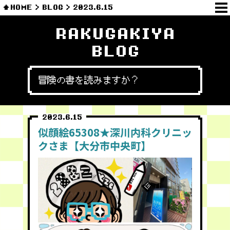
HOME
BLOG
2023.6.15
RAKUGAKIYA
BLOG
冒険の書を読みますか？
2023.6.15
似顔絵65308★深川内科クリニッ
クさま【大分市中央町】