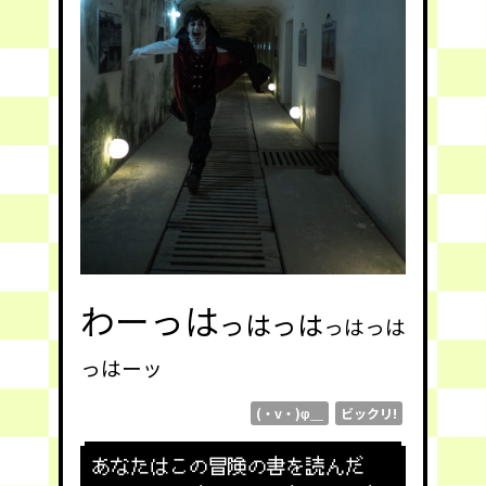
わーっは
っはっは
っはっは
っはーッ
(・v・)φ＿
ビックリ!
あなたはこの冒険の書を読んだ