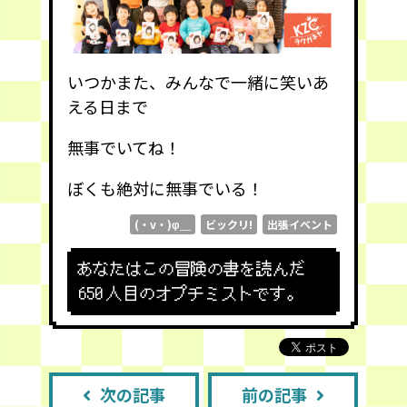
いつかまた、みんなで一緒に笑いあ
える日まで
無事でいてね！
ぼくも絶対に無事でいる！
(・v・)φ＿
ビックリ!
出張イベント
あなたはこの冒険の書を読んだ
650
人目のオプチミストです。
次の記事
前の記事