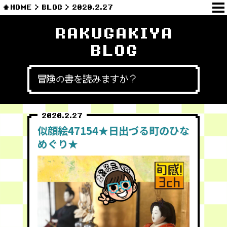
HOME
BLOG
2020.2.27
RAKUGAKIYA
BLOG
冒険の書を読みますか？
2020.2.27
似顔絵47154★日出づる町のひな
めぐり★