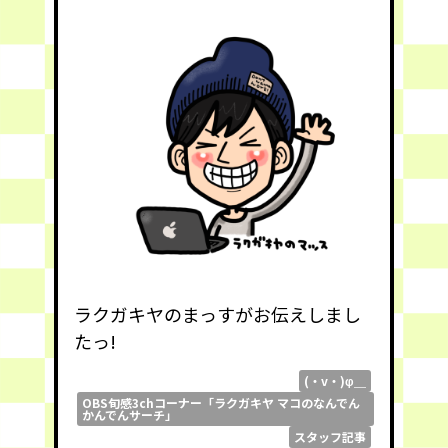
ラクガキヤのまっすがお伝えしまし
たっ!
(・v・)φ＿
OBS旬感3chコーナー「ラクガキヤ マコのなんでん
かんでんサーチ」
スタッフ記事