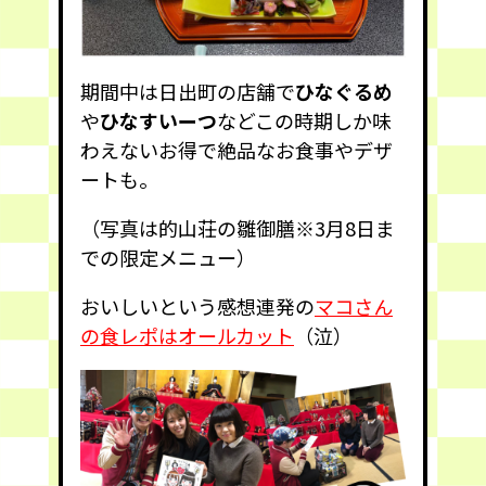
期間中は日出町の店舗で
ひなぐるめ
や
ひなすいーつ
などこの時期しか味
わえないお得で絶品なお食事やデザ
ートも。
（写真は的山荘の雛御膳※3月8日ま
での限定メニュー）
おいしいという感想連発の
マコさん
の食レポはオールカット
（泣）