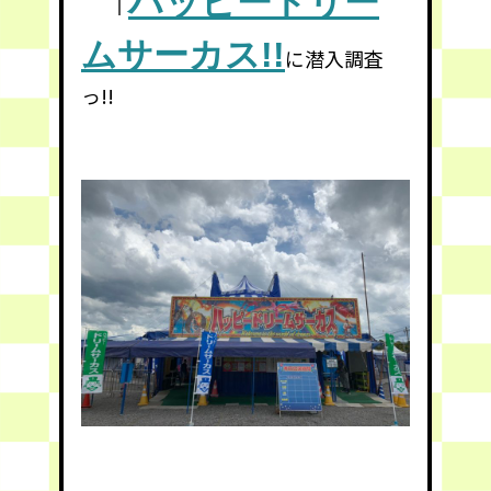
↑
ハッピードリー
ムサーカス!!
に潜入調査
っ!!