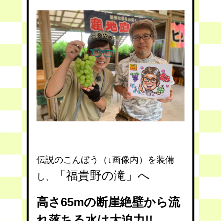
伝説のこんぼう（↓画像内）を装備
「福貴野の滝」へ
し、
高さ65mの断崖絶壁から流
れ落ちる水は大迫力!!