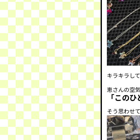
キラキラし
恵さんの空
「このひ
そう思わせ