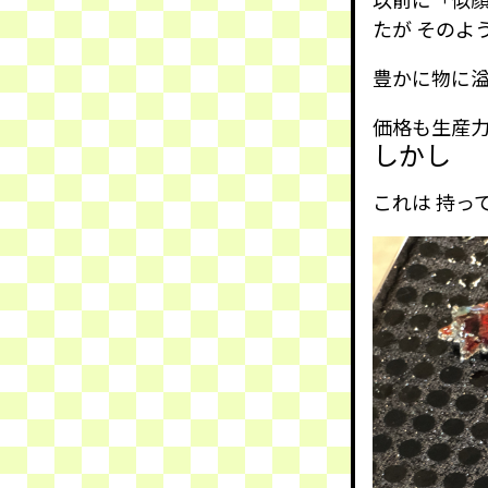
たが そのよ
豊かに物に
価格も生産力
しかし
これは 持っ