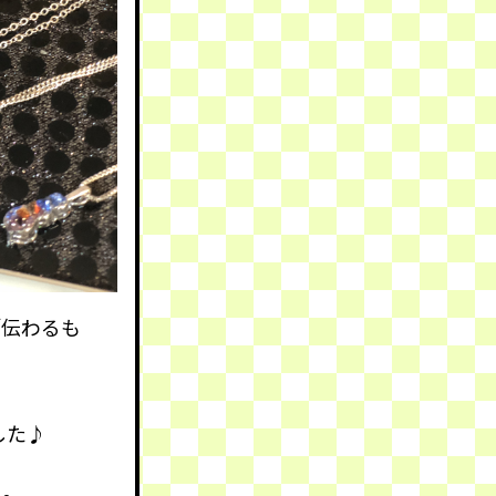
「伝わるも
した♪
う
。