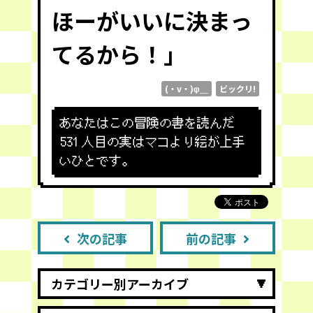
ほーがいいに決まっ
てるから！」
(・v・)φ＿
ビックリ!
あなたはこの冒険の書を読んだ
531
人目の実はマコより絵が上手
いひとです。
次の記事
前の記事