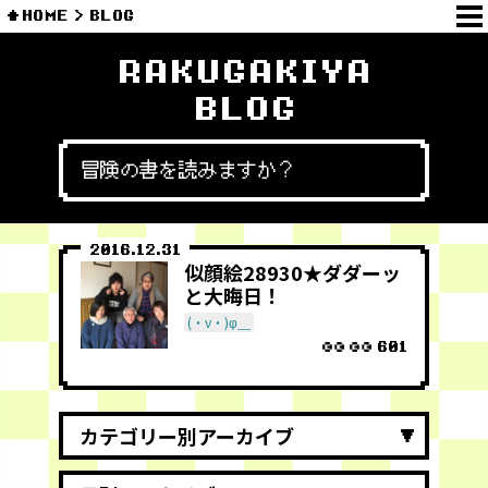
HOME
BLOG
RAKUGAKIYA
BLOG
冒険の書を読みますか？
2016.12.31
似顔絵28930★ダダーッ
と大晦日！
(・v・)φ＿
601