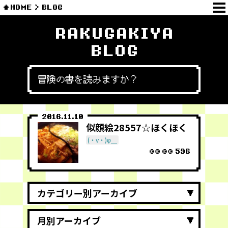
HOME
BLOG
RAKUGAKIYA
BLOG
冒険の書を読みますか？
2016.11.10
似顔絵28557☆ほくほく
(・v・)φ＿
596