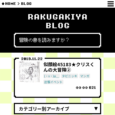
HOME
BLOG
RAKUGAKIYA
BLOG
冒険の書を読みますか？
2019.11.22
似顔絵45183★クリスく
んの大冒険②
(・v・)φ＿
タビニッキ
マンガ
出張イベント
621