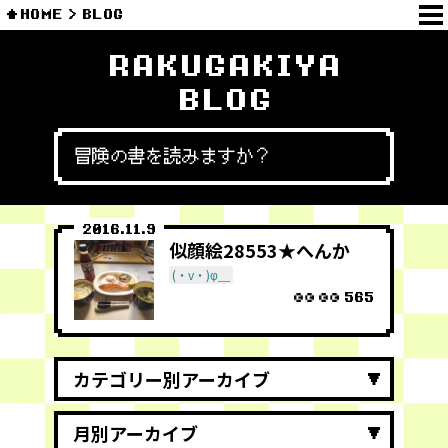
HOME
BLOG
RAKUGAKIYA
BLOG
冒険の書を読みますか？
2016.11.9
似顔絵28553★へんか
(・v・)φ＿
565