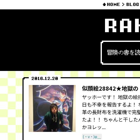
HOME
BLOG
RA
冒険の書を
2016.12.20
似顔絵28842★地獄の
ヤッホーです！ 地獄の絵
日も不幸を報告するよ！ 
革の長財布を洗濯機で完
たよ！！ ちゃんと干した
かヨレッ...
(・v・)φ＿