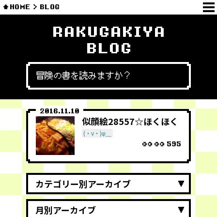
HOME
BLOG
RAKUGAKIYA
BLOG
冒険の書を読みますか？
2016.11.10
似顔絵28557☆ほくほく
(・v・)φ＿
595