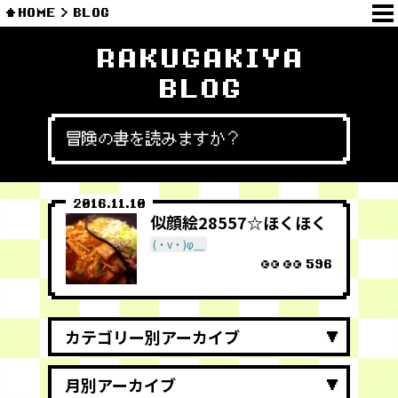
HOME
BLOG
RAKUGAKIYA
BLOG
冒険の書を読みますか？
2016.11.10
似顔絵28557☆ほくほく
(・v・)φ＿
596