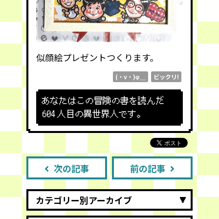
似顔絵プレゼントつくります。
(・v・)φ＿
ビックリ!
あなたはこの冒険の書を読んだ
604
人目の異世界人です。
次の記事
前の記事