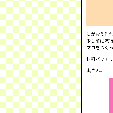
にがおえ作
少し前に流行っ
マコをつく
材料バッチ
奥さん。