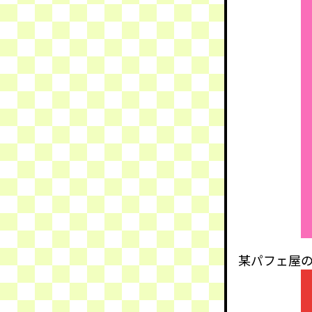
某パフェ屋