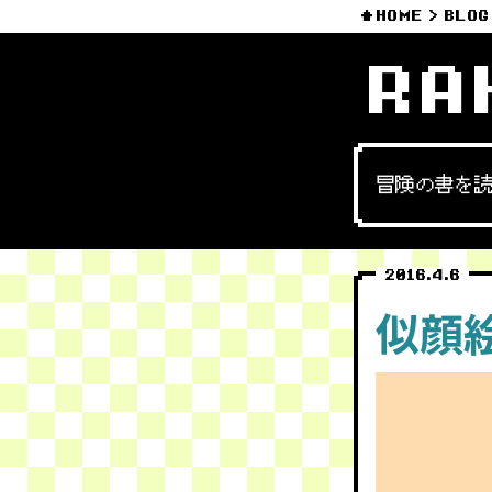
HOME
BLOG
RA
冒険の書を
2016.4.6
似顔絵