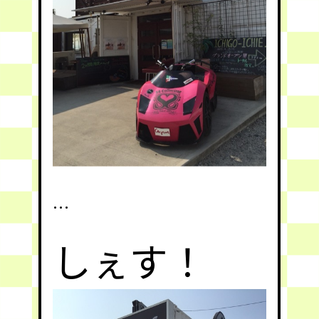
…
しぇす！