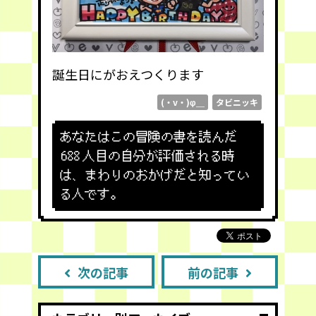
誕生日にがおえつくります
(・v・)φ＿
タビニッキ
あなたはこの冒険の書を読んだ
688
人目の自分が評価される時
は、まわりのおかげだと知ってい
る人です。
次の記事
前の記事