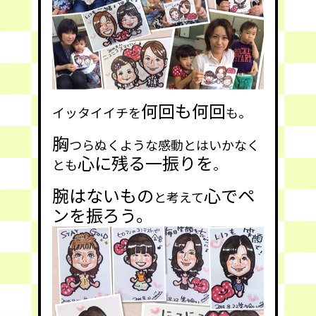
何回も何回
イッタイイチを
も。
胸
つらぬくような感動とはいかなく
心に残る一振りを
とも
。
腕はないもの
心でペ
と考えて
ンを振ろう。