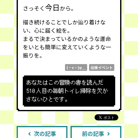
今日
さっそく
から。
描き続けることでしか辿り着けな
い、心に届く絵を。
まるで決まっているかのような運命
をいとも簡単に変えていくような一
振りを。
(・v・)φ＿
出張イベント
あなたはこの冒険の書を読んだ
510
人目の毎朝トイレ掃除を欠か
さないひとです。
次の記事
前の記事