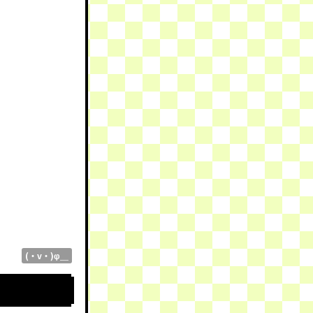
！
(・v・)φ＿