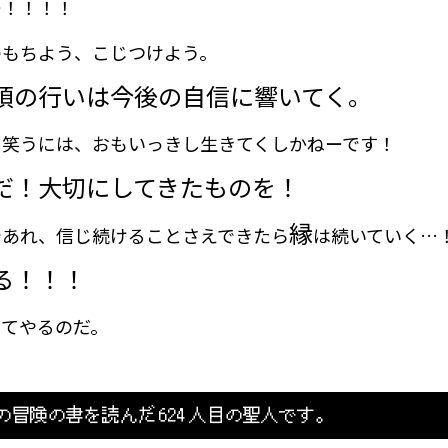
ー！！！！
のもちよう、こじつけよう。
頃の行いは今後の自信に響いてく。
し笑うには、おもいっきし生きてくしかねーです！
だ！大切にしてきたものを！
縁
であれ、信じ続けることさえできたら
は続いていく…
る！！！
ってやるのだ。
の冒険の書を読んだ
624
人目の聖人です。