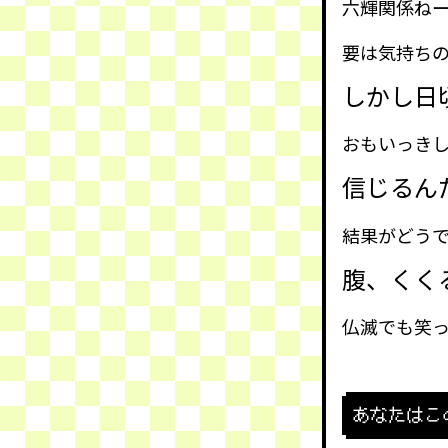
六輝関係ね
要は気持ち
しかし日
おもいっき
信じるん
結果がどう
腹、くく
仏滅でも笑
あなたはこ