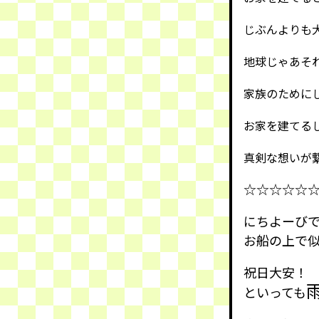
じぶんよりも
地球じゃあそ
家族のために
お家を建てる
真剣な想いが
☆☆☆☆☆
にちよーび
お船の上で
祝日大安！
といっても