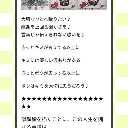
大切
なひとへ贈りたい♪
感謝を
上回る
温かさを♪
言葉じゃ
伝えきれない
想いを♪
きっとキミが考えてる
以上
に
キミには
優しい
温もりがある。
きっとボクが
思ってる
以上に
ボクはキミを
大切
に思うだろう♪
★★★★★★★★★★★★★★★★
★★
似顔絵を描くことに、この人生を賭
ける意味は、