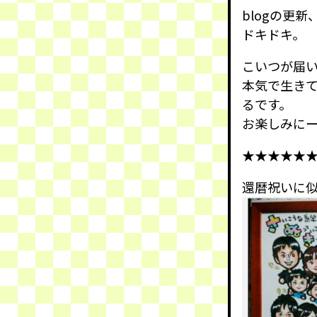
blogの更
ドキドキ。
こいつが届
本気で生き
るです。
お楽しみにー
★★★★★
還暦祝いに