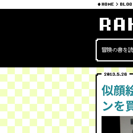
HOME
BLOG
RA
冒険の書を
2013.5.26
似顔
ンを