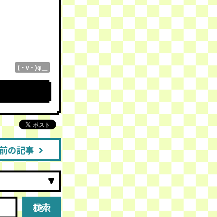
(・v・)φ＿
前の記事