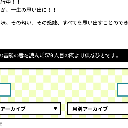
続行中！！
事が、一生の思い出に！！
の味、その匂い、その感触、すべてを思い出すことので
の冒険の書を読んだ
570
人目の肉より魚なひとです。
事