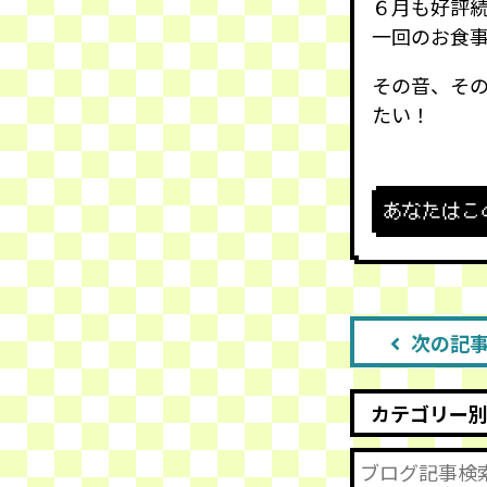
６月も好評
一回のお食
その音、そ
たい！
あなたはこ
次の記