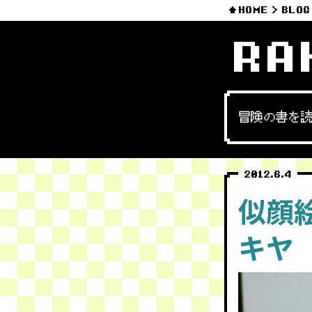
HOME
BLOG
RA
冒険の書を
2012.6.4
似顔絵
キヤ