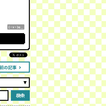
(・v・)φ＿
前の記事