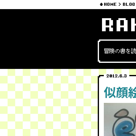
HOME
BLOG
RA
冒険の書を
2012.6.3
似顔絵