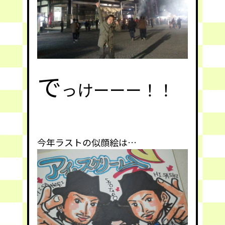
で
っけーーー！！
今年ラストの似顔絵は…