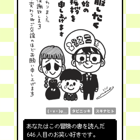
(・v・)φ＿
タビニッキ
スキナヒト
あなたはこの冒険の書を読んだ
646
人目のお笑い好きです。