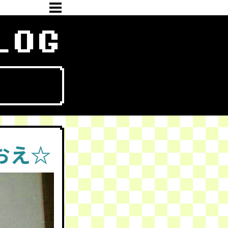
LOG
おえ☆