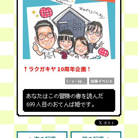
↑ラクガキヤ 10周年企画！
(・v・)φ＿
出張イベント
あなたはこの冒険の書を読んだ
699
人目のおてんば姫です。