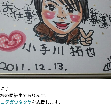
用に♪
高校の同級生でありんす。
は
コテガワタクヤ
を応援します。