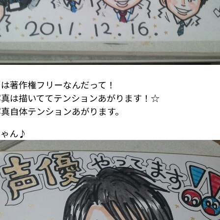
！は著作権フリーなんだって！
写真は描いててテンションあがります！☆
写真自体テンションあがります。
じゃん♪