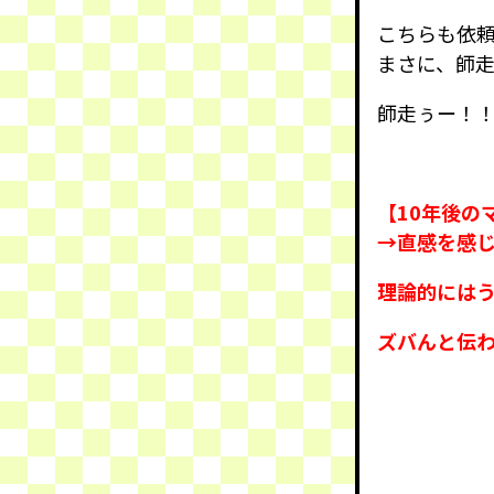
こちらも依
まさに、師
師走ぅー！
【10年後の
→直感を感
理論的には
ズバんと伝