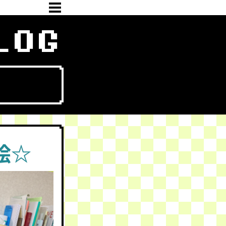
LOG
絵☆