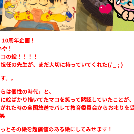
 10周年企画！
いや！
マコの絵！！！！
担任の先生が、まだ大切に持っていてくれた(/ _ ; )
ます。。
からは個性の時代」と、
トに絵ばかり描いてたマコを笑って黙認していたことが
騒がれた時の全国放送でバレて教育委員会からお叱りを
笑
きっとその絵を超価値のある絵にしてみせます！