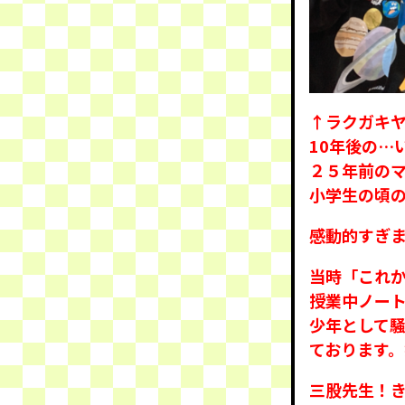
↑ラクガキヤ
10年後の…
２５年前の
小学生の頃の
感動的すぎ
当時「これ
授業中ノー
少年として
ております。
三股先生！