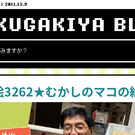
2011.12.9
KUGAKIYA B
読みますか？
絵3262★むかしのマコの