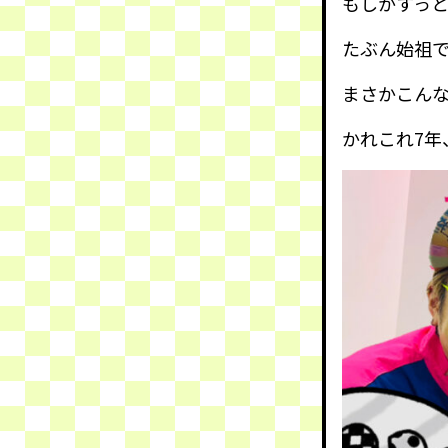
もしかすっ
たぶん始祖
まさかこん
かれこれ7年