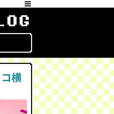
LOG
ィコ横