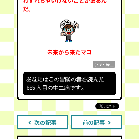
わすれちゃいけないことがあるん
だ。
未来から来たマコ
(・v・)φ＿
あなたはこの冒険の書を読んだ
555
人目の中二病です。
次の記事
前の記事