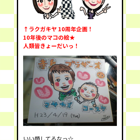
↑ラクガキヤ 10周年企画！
10年後のマコの絵★
人類皆きょーだいっ！
いい顔してるなっ☆