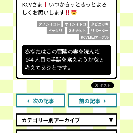
KCVさま
いつかきっときっとよろ
しくお願いします
タノシイコト
オイシイトコ
タビニッキ
ビックリ!
スキナヒト
リポーター
KCV日田ケーブル
あなたはこの冒険の書を読んだ
644
人目の手話を覚えようかなと
考えてるひとです。
次の記事
前の記事