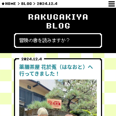
HOME
BLOG
2024.12.4
RAKUGAKIYA
BLOG
冒険の書を読みますか？
2024.12.4
薬膳茶屋 花於菟（はなおと）へ
行ってきました！