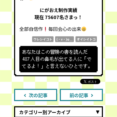
にがおえ制作実績
現在 75607
名さまっ！
全部自信作
毎回会心の出来
ウレシイコト
(・v・)φ＿
オイシイトコ
あなたはこの冒険の書を読んだ
487
人目の鼻毛が出てる人に「で
てるよ！」と言えないひとです。
次の記事
前の記事